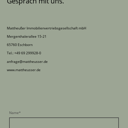
Gespräch mit uns.
Mattheußer Immobilienvertriebsgesellschaft mbH
Mergenthalerallee 15-21
65760 Eschborn
Tel.: +49 69 299928-0
anfrage@mattheusser.de
www.mattheusser.de
Kontakt
Name
*